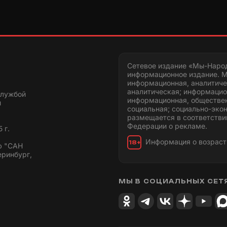
Сетевое издание «Мы-Наро
информационное издание. М
информационная, аналитиче
аналитическая; информацио
службой
информационная, обществен
и
социальная; социально-эко
размещается в соответстви
Федерации о рекламе.
 г.
Информация о возраст
18+
ю "САН
еринбург,
МЫ В СОЦИАЛЬНЫХ СЕТ