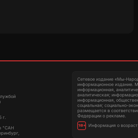
Сетевое издание «Мы-Наро
информационное издание. М
информационная, аналитиче
аналитическая; информацио
службой
информационная, обществен
и
социальная; социально-эко
размещается в соответстви
Федерации о рекламе.
 г.
Информация о возраст
18+
ю "САН
еринбург,