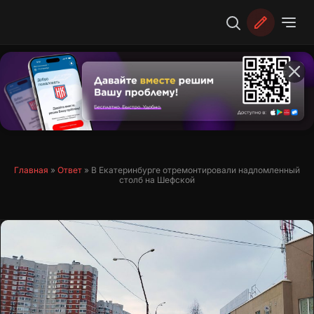
Перейти
к
содержимому
Главная
»
Ответ
»
В Екатеринбурге отремонтировали надломленный
столб на Шефской