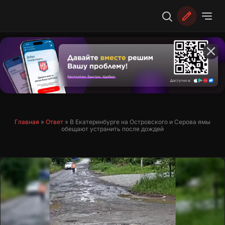
Перейти
к
содержимому
Главная
»
Ответ
»
В Екатеринбурге на Островского и Серова ямы
обещают устранить после дождей