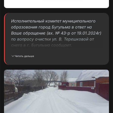
Исполнительный комитет муниципального
образования город Бугульма в ответ на
Ваше обращение (вх. № 43-р от 19.01.2024г)
по вопросу очистки ул. В. Терешковой от
снега в г. Бугульма сообщает.
Читать дальше
В соответствии с заключенным контрактом
очистку дорог, тротуаров, остановочных
павильонов, мостов, уборку снега в зимний
период выполняет организация ИП
«Азигамов», телефон горячей линии 7-03-04.
Ул. В. Терешковой расчищена.
Приложение: фотоматериал на 1л. в 1 экз.