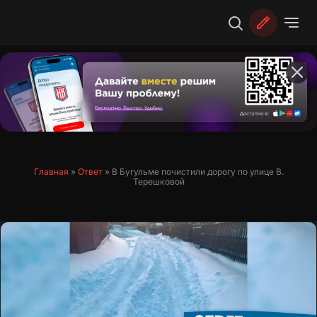
Перейти
к
содержимому
Главная
»
Ответ
»
В Бугульме почистили дорогу по улице В.
Терешковой