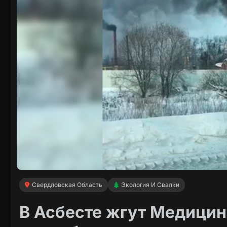
Свердловская Область
Экология И Свалки
В Асбесте жгут Медици