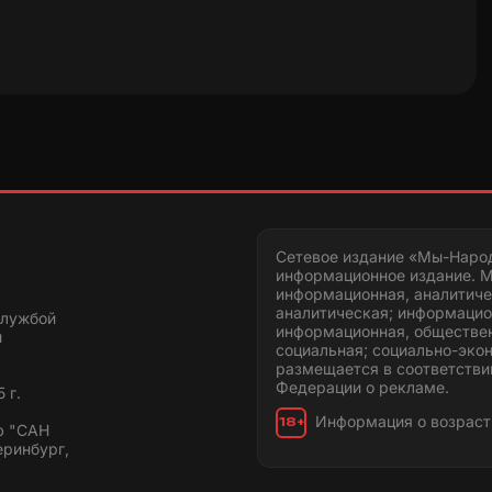
Сетевое издание «Мы-Наро
информационное издание. М
информационная, аналитиче
аналитическая; информацио
службой
информационная, обществен
и
социальная; социально-эко
размещается в соответстви
Федерации о рекламе.
 г.
Информация о возраст
18+
ю "САН
еринбург,