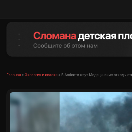
Перейти
к
содержимому
Главная
»
Экология и свалки
»
В Асбесте жгут Медицинские отходы о