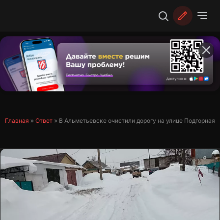
Перейти
к
содержимому
Главная
»
Ответ
»
В Альметьевске очистили дорогу на улице Подгорная