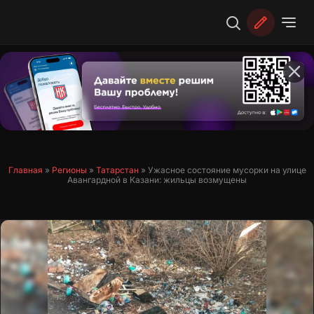
Перейти
к
содержимому
Главная
»
Регионы
»
Татарстан
»
Ужасное состояние мусорки на улице
Авангардной в Казани: жильцы возмущены