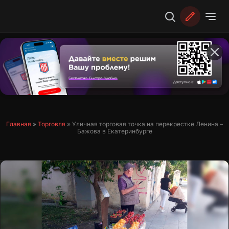
Перейти
к
содержимому
Главная
»
Торговля
»
Уличная торговая точка на перекрестке Ленина –
Бажова в Екатеринбурге