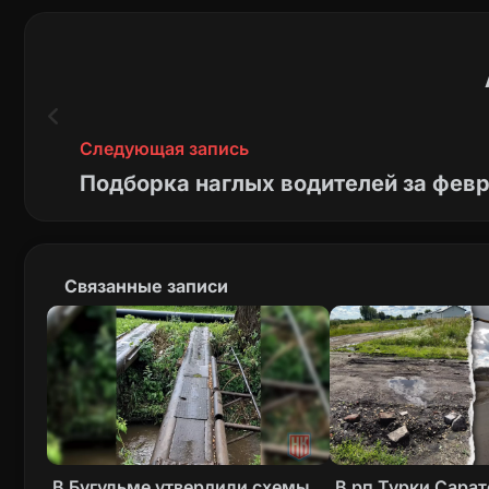
Следующая запись
Подборка наглых водителей за фев
Связанные записи
В Бугульме утвердили схемы
В рп Турки Сара