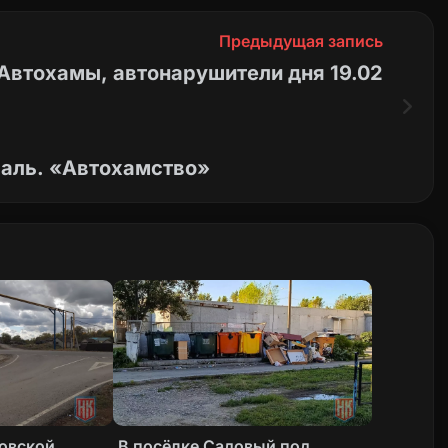
Предыдущая запись
Автохамы, автонарушители дня 19.02
раль. «Автохамство»
товской
В посёлке Садовый под