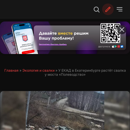
Перейти
к
содержимому
Главная
»
Экология и свалки
»
У ЕКАД в Екатеринбурге растёт свалка
у моста «Полеводство»