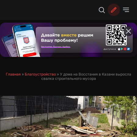
Перейти
к
содержимому
Главная
»
Благоустройство
»
У дома на Восстания в Казани выросла
свалка строительного мусора