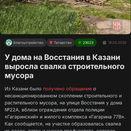
Благоустройство
Татарстан
23023
18.05.2026
У дома на Восстания в Казани
выросла свалка строительного
мусора
Из Казани было
получено обращение
о
несанкционированном скоплении строительного и
растительного мусора, на улице Восстания у дома
№22А, вблизи ограждения отдела полиции
«Гагаринский» и жилого комплекса «Гагарина 77В».
Как сообщается, на участке образовалась свалка
из досок, веток и кусков профнастила, которая