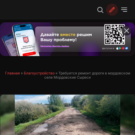
Перейти
к
содержимому
Главная
»
Благоустройство
»
Требуется ремонт дороги в мордовском
селе Мордовские Сыреси