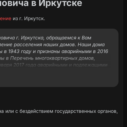
овича в Иркутске
ение
из г. Иркутск.
овича г. Иркутска, обращаемся к Вам
ление расселения наших домов. Наши дома
ы в 1943 году и признаны аварийными в 2016
ны в Перечень многоквартирных домов,
января 2017 года аварийными и подлежащими
ким износом в процессе их эксплуатации
емых с финансовой поддержкой
йствия реформированию жилищно-
одпрограмме «Обеспечение устойчивого
жилищного фонда во взаимодействии
содействия реформированию жилищно-
а или с бездействием государственных органов,
й программы Иркутской области «Доступное
Постановлением Правительства Иркутской