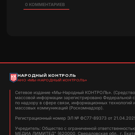
выкупной стоимости.
0
КОММЕНТАРИЕВ
Кроме того, с рядом жителей наших домов 
купли-продажи, а не соглашения об изъятии
им воспользоваться государственной прогр
жилье».
НАРОДНЫЙ КОНТРОЛЬ
АНО «МЫ-НАРОДНЫЙ КОНТРОЛЬ»
Сетевое издание «Мы-Народный КОНТРОЛЬ». (Средство
массовой информации зарегистрировано Федеральной 
по надзору в сфере связи, информационных технологий 
массовых коммуникаций (Роскомнадзор).
Регистрационный номер ЭЛ № ФС77-89373 от 21.04.2025
Учредитель: Общество с ограниченной ответственность
МЕДИА ЛИМИТЕД" (620000, Свердловская обл., г. Екат