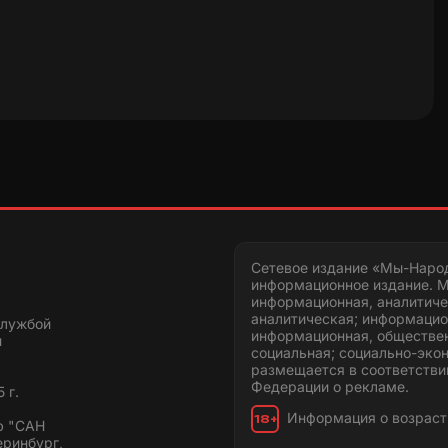
представители ООО «**» заключали договоры
 объекта недвижимости, не дав
аммой Иркутской области «Доступное
Сетевое издание «Мы-Наро
информационное издание. М
информационная, аналитиче
аналитическая; информацио
службой
информационная, обществен
и
социальная; социально-эко
размещается в соответстви
Федерации о рекламе.
 г.
Информация о возраст
18+
ю "САН
еринбург,