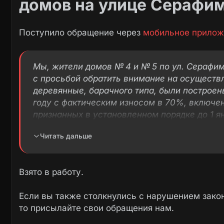
домов на улице Серафим
Поступило обращение через
мобильное прилож
Мы, жители домов № 4 и № 5 по ул. Серафим
с просьбой обратить внимание на осуществ
деревянные, барачного типа, были построен
году с фактическим износом в 70%, включе
признанных в установленном порядке до 1 
сносу или реконструкции в связи с физичес
Читать дальше
на территории Иркутской области, расселя
государственной корпорации — фонда соде
коммунального хозяйства, для участия в п
Взято в работу.
сокращения непригодного для проживания 
с государственной корпорацией — Фондом 
Если вы также столкнулись с нарушением закон
коммунального хозяйства» государственно
то присылайте свои обращения нам.
жилье» на 2019–2024 годы, утвержденной 
области от 31.10.2018 № 780-пп.