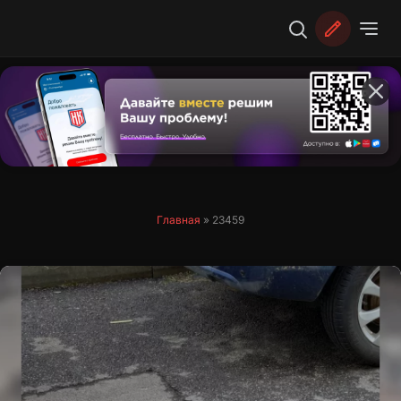
Перейти
к
содержимому
Главная
»
23459