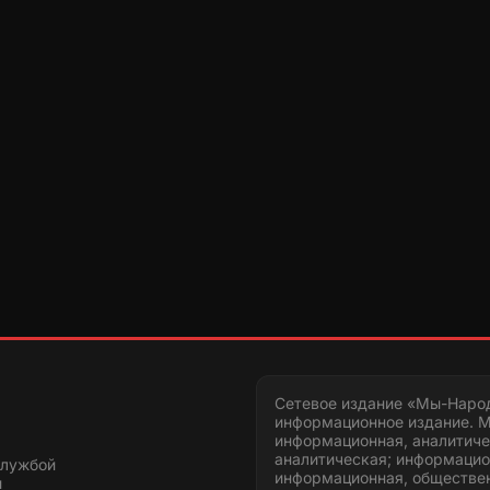
Сетевое издание «Мы-Наро
информационное издание. М
информационная, аналитиче
аналитическая; информацио
службой
информационная, обществен
и