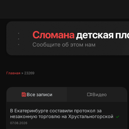
Перейти
к
содержимому
Главная
»
23269
Все записи
Видео
В Екатеринбурге составили протокол за
незаконную торговлю на Хрустальногорской
07.08.2026