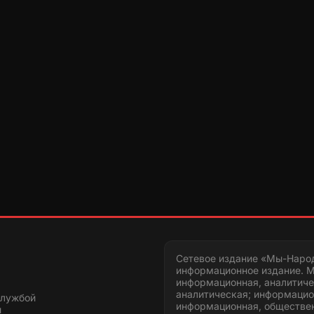
Сетевое издание «Мы-Наро
информационное издание. М
информационная, аналитиче
аналитическая; информацио
службой
информационная, обществен
и