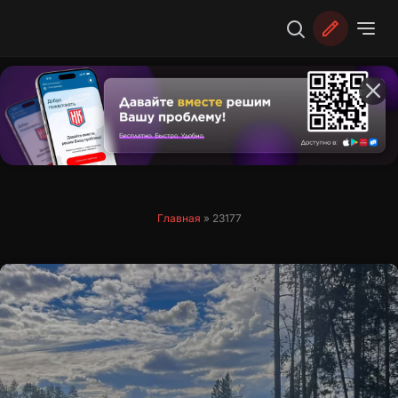
Перейти
к
содержимому
Главная
»
23177