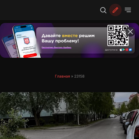
Перейти
к
содержимому
Главная
»
23158