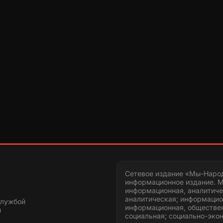
Сетевое издание «Мы-Наро
информационное издание. М
информационная, аналитиче
аналитическая; информацио
службой
информационная, обществен
и
социальная; социально-эко