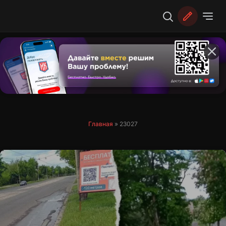
Перейти
к
содержимому
Главная
»
23027