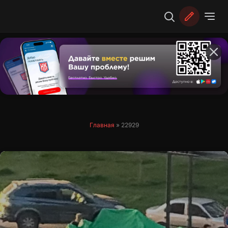
Перейти
к
содержимому
Главная
»
22929