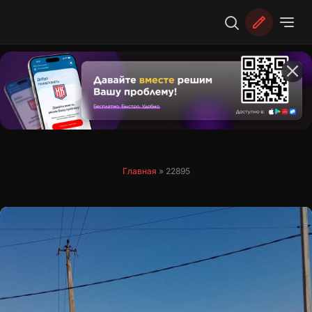
Перейти
к
содержимому
Главная
»
22895