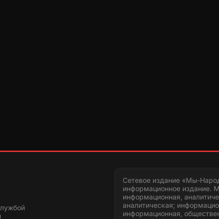
Сетевое издание «Мы-Наро
информационное издание. М
информационная, аналитиче
аналитическая; информацио
службой
информационная, обществен
и