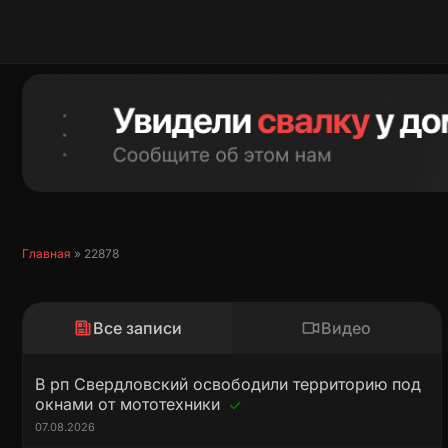
Перейти
к
содержимому
Главная
»
22878
Все записи
Видео
В рп Свердловский освободили территорию под
окнами от мототехники
07.08.2026