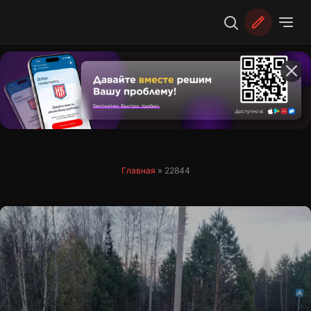
Перейти
к
содержимому
Главная
»
22844