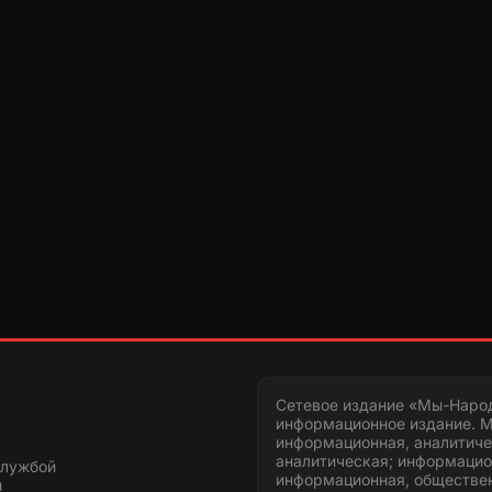
Сетевое издание «Мы-Наро
информационное издание. М
информационная, аналитиче
аналитическая; информацио
службой
информационная, обществен
и