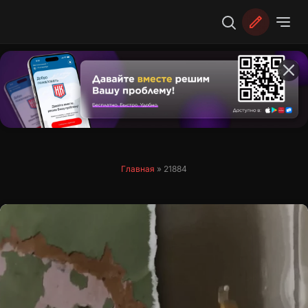
Перейти
к
содержимому
Главная
»
21884