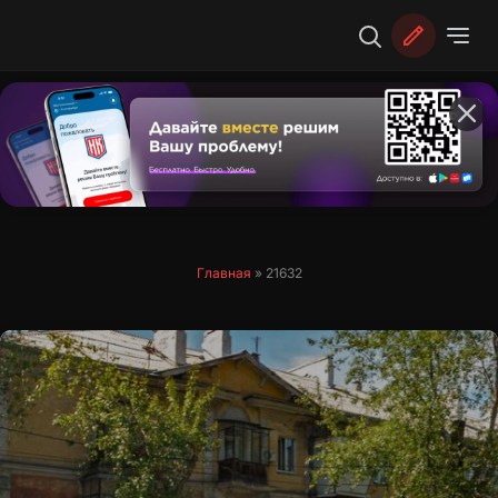
Перейти
к
содержимому
Главная
»
21632