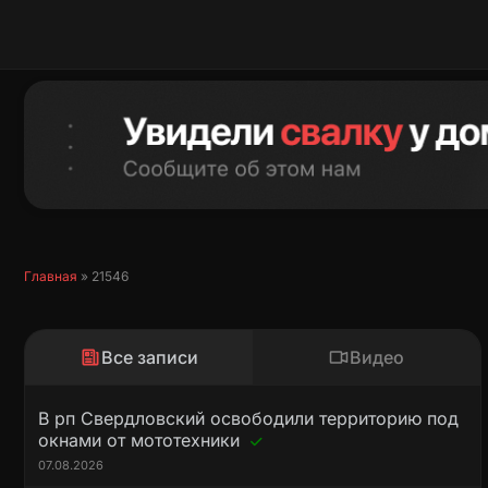
Перейти
к
содержимому
Главная
»
21546
Все записи
Видео
В рп Свердловский освободили территорию под
окнами от мототехники
07.08.2026