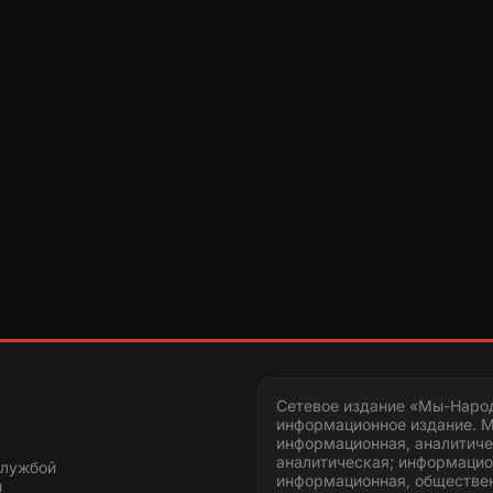
Сетевое издание «Мы-Наро
информационное издание. М
информационная, аналитиче
аналитическая; информацио
службой
информационная, обществен
и