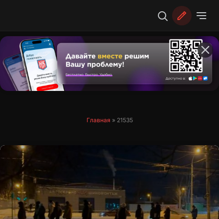
Перейти
к
содержимому
Главная
»
21535