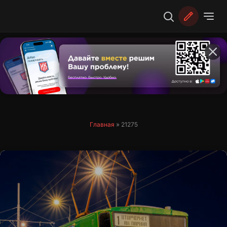
Перейти
к
содержимому
Главная
»
21275