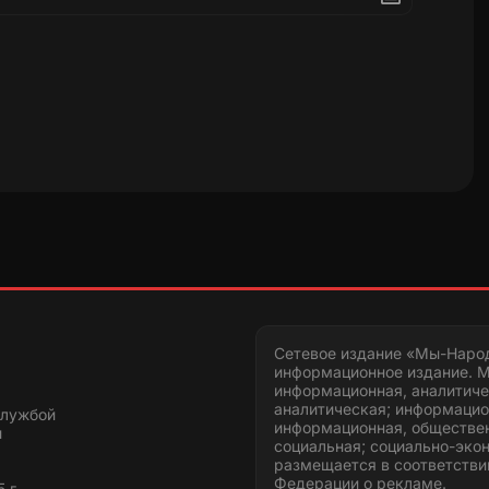
Сетевое издание «Мы-Наро
информационное издание. М
информационная, аналитиче
аналитическая; информацио
службой
информационная, обществен
и
социальная; социально-эко
размещается в соответстви
Федерации о рекламе.
 г.