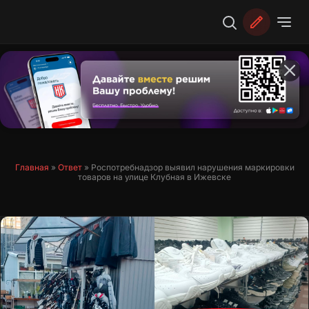
Перейти
к
содержимому
Главная
»
Ответ
»
Роспотребнадзор выявил нарушения маркировки
товаров на улице Клубная в Ижевске