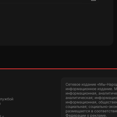
Сетевое издание «Мы-Наро
информационное издание. М
информационная, аналитиче
аналитическая; информацио
службой
информационная, обществен
и
социальная; социально-эко
размещается в соответстви
Федерации о рекламе.
 г.