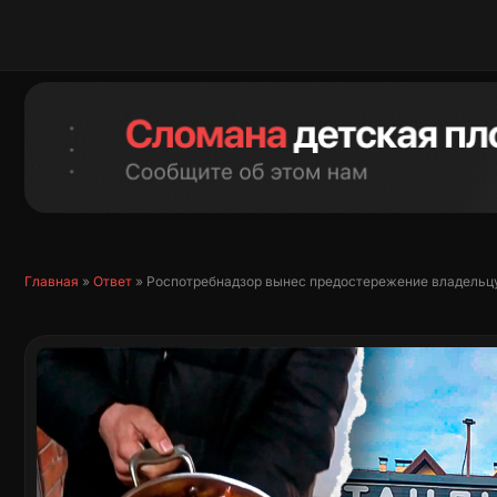
Перейти
к
содержимому
Главная
»
Ответ
»
Роспотребнадзор вынес предостережение владельцу