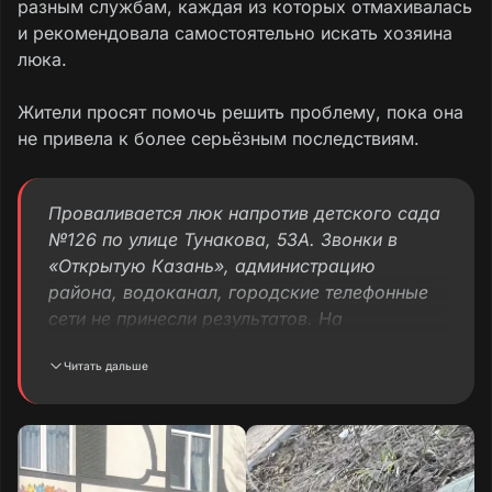
разным службам, каждая из которых отмахивалась
и рекомендовала самостоятельно искать хозяина
люка.
Жители просят помочь решить проблему, пока она
не привела к более серьёзным последствиям.
Проваливается люк напротив детского сада
№126 по улице Тунакова, 53А. Звонки в
«Открытую Казань», администрацию
района, водоканал, городские телефонные
сети не принесли результатов. На
протяжении предыдущей недели эти
Читать дальше
инстанции «гоняли» нас в разные службы,
отмахиваясь от себя. Каждая из инстанций
«рекомендовала» самостоятельно поискать
хозяина люка.