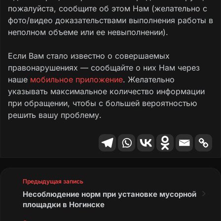
установлено, что в деятельности
пожалуйста, сообщите об этом Нам (желательно с
администрации городского округа Кашира
фото/видео доказательствами выполнения работы в
допущены нарушения требований
неполном объеме или ее невыполнении).
законодательства в части обеспечения
безопасности дорожного движения.
Если Вам стало известно о совершаемых
правонарушениях — сообщайте о них Нам через
По фактам выявленных нарушений
наше
мобильное приложение
. Желательно
законодательства городской прокуратурой
указывать максимальное количество информации
в администрацию городского округа
при обращении, чтобы с большей вероятностью
Кашира внесено представление об
решить вашу проблему.
устранении нарушений закона, которое
находится на рассмотрении.
Надзор за рассмотрением представления
городской прокуратурой обеспечивается.
Предыдущая запись
С принятыми актами прокурорского
Несоблюдение норм при установке мусорной
реагирования и, в дальнейшем, с
площадки в Ногинске
результатами их рассмотрения Вы вправе