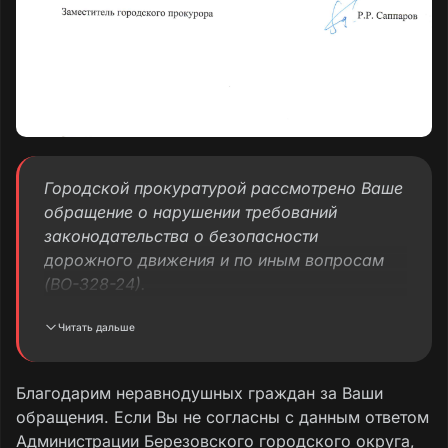
Городской прокуратурой рассмотрено Ваше
обращение о нарушении требований
законодательства о безопасности
дорожного движения и по иным вопросам
(ВО-328-24).
Читать дальше
Проверкой установлено, что доводы,
изложенные в обращении, нашли свое
подтверждение.
Благодарим неравнодушных граждан за Ваши
обращения. Если Вы не согласны с данным ответом
Так, при рассмотрении Вашего обращения
Администрации Березовского городского округа,