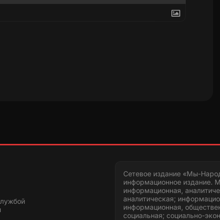
Сетевое издание «Мы-Наро
информационное издание. М
информационная, аналитиче
аналитическая; информацио
службой
информационная, обществен
и
социальная; социально-эко