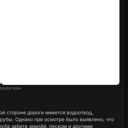
окуратуры
ой стороне дороги имеется водоотвод,
рубы. Однако при осмотре было выявлено, что
руба забита землёй, песком и другими