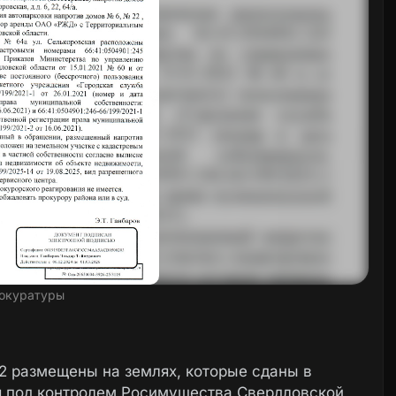
окуратуры
2 размещены на землях, которые сданы в
я под контролем Росимущества Свердловской