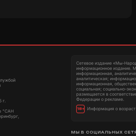
Сетевое издание «Мы-Наро
информационное издание. М
информационная, аналитиче
аналитическая; информацио
службой
информационная, обществен
и
социальная; социально-эко
размещается в соответстви
Федерации о рекламе.
 г.
Информация о возраст
18+
ю "САН
еринбург,
МЫ В СОЦИАЛЬНЫХ СЕТ