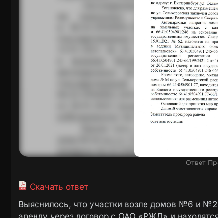
Ответ Пр
Скачать ответ
Выяснилось, что участки возле домов №6 и №2
аренду через договор с ОАО «РЖД» и находятс