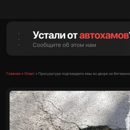
Перейти
к
содержимому
Главная
»
Ответ
»
Прокуратура подтвердила ямы во дворе на Ветеранов