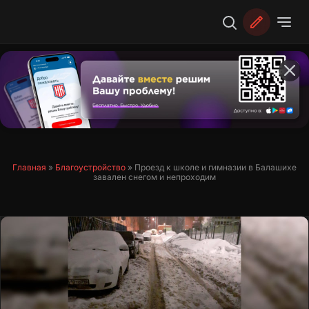
Перейти
к
содержимому
Главная
»
Благоустройство
»
Проезд к школе и гимназии в Балашихе
завален снегом и непроходим