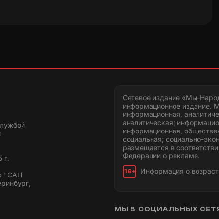
Сетевое издание «Мы-Наро
информационное издание. М
информационная, аналитиче
аналитическая; информацио
службой
информационная, обществен
и
социальная; социально-эко
размещается в соответстви
Федерации о рекламе.
 г.
Информация о возраст
18+
ю "САН
еринбург,
МЫ В СОЦИАЛЬНЫХ СЕТ