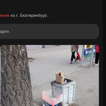
ение
из г. Екатеринбург.
арт».