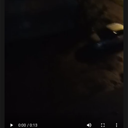
Пожалуйста, помогите хотя бы с тем, чтобы
они не работали ночью: крики, ругань, хохот
и дым сигарет — всю ночь.
Текст обращения