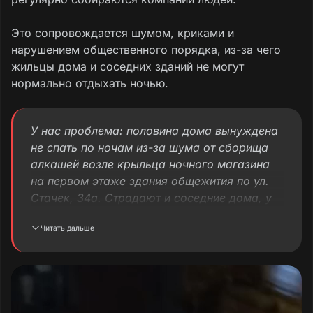
Это сопровождается шумом, криками и
нарушением общественного порядка, из-за чего
жильцы дома и соседних зданий не могут
нормально отдыхать ночью.
У нас проблема: половина дома вынуждена
не спать по ночам из-за шума от сборища
алкашей возле крыльца ночного магазина
на первом этаже здания общежития по ул.
Стачек, 34а. Страдают и соседние дома, у
кого окна выходят на магазин — там всю
Читать дальше
ночь торгуют спиртным, хотя с 23:00
действуют ограничения на продажу
алкоголя. Все жители знают, что там
торгуют «фунфуриками», травят всё
общежитие.