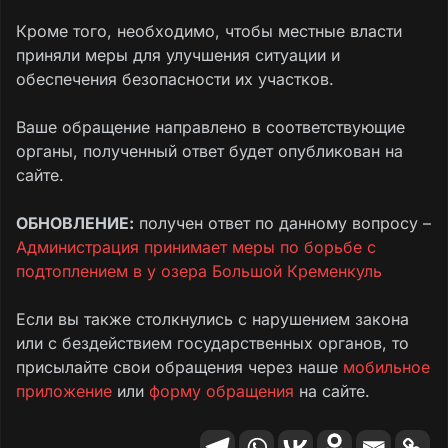
может он и вообще уже не работает?
Кроме того, необходимо, чтобы местные власти
приняли меры для улучшения ситуации и
Может ваша организация проверить
обеспечения безопасности их участков.
состояние этого канала, ведь на его
строительство было затрачено немало
Ваше обращение направлено в соответствующие
денег?
органы, полученный ответ будет опубликован на
Мы живем в другом городе, в новый дом
сайте.
собираемся переехать после выхода на
пенсию (мы уже пенсионеры, но приходится
ОБНОВЛЕНИЕ:
получен ответ по данному вопросу –
пока работать, чтобы достроить дом) и не
Администрация принимает меры по борьбе с
знаем, где проходит этот канал, но местные
подтоплением в у озера Большой Кременкуль
власти наверное знают.
Если вы также столкнулись с нарушением закона
Текст обращения
или с бездействием государственных органов, то
присылайте свои обращения через наше
мобильное
приложение
или
форму обращения
на сайте.