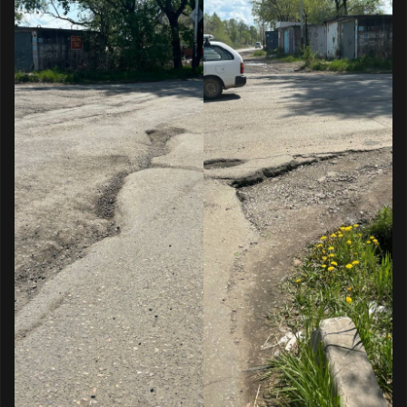
власти субъекта. Уведомляю вас, что
дорожное покрытие дороги по адресу:
перекрёсток улиц Шкотова — Приморская
(въезд на ДОС 71) — не соответствует ГОСТу
Р 50597-2017. Здесь находятся серьёзные
дефекты дорожного покрытия: ямы более 5
см, выбоины, трещины, неровности,
просадки, проломы, отсутствие разметки,
дорожных знаков, которые снижают
безопасность дорожного движения и
повреждают транспортные средства, что в
свою очередь может привести к дорожным
авариям. Прошу принять меры по
устранению данных неблагоприятных
условий для автомобилистов во избежание
возникновения ДТП по причине указанного
состояния дороги.»*
Кроме того, прошу обратить внимание: