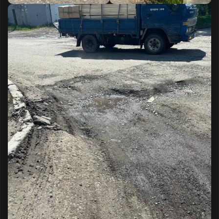
данной дорогой пользуются:
жители ближайших домов
квартала ДОС, чтобы выехать на
проспект;
грузовой транспорт,
направляющийся в магазин
“Самбери”;
здесь же ведётся стройка
напротив дома №70.
Таким образом, дорога эксплуатируется
очень активно — как грузовым, так и
легковым транспортом. На дорожное
полотно идёт повышенная нагрузка,
вследствие чего перекрёсток нуждается в
постоянном контроле и ремонте.