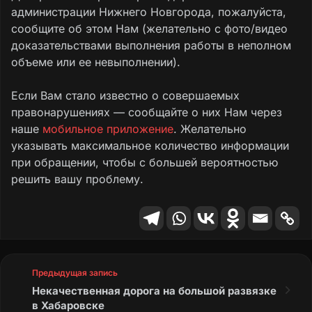
По информации, предоставленной ПАО
администрации Нижнего Новгорода, пожалуйста,
«Ростелеком», остановочный павильон
сообщите об этом Нам (желательно с фото/видео
«Стадион Полет» отключен от
доказательствами выполнения работы в неполном
электропитания в связи с неисправностями
объеме или ее невыполнении).
в работе оборудования. В настоящее время
решается вопрос замены оборудования.
Если Вам стало известно о совершаемых
После устранения всех недостатков
правонарушениях — сообщайте о них Нам через
остановочный павильон будет подключен к
наше
мобильное приложение
. Желательно
электропитанию.
указывать максимальное количество информации
при обращении, чтобы с большей вероятностью
Информацию о недостатках в работе
решить вашу проблему.
остановочных павильонов «Умная
остановка» и свои предложения граждане
могут направить на телефон технической
поддержки ПАО «Ростелеком» 8(800)302-
22-78, либо в письменном виде по адресу:
улица Большая Покровская, д. 56, г. Нижний
Предыдущая запись
Новгород, 603000.
Некачественная дорога на большой развязке
в Хабаровске