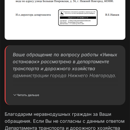
Ваше обращение по вопросу работы «Умных
остановок» рассмотрено в департаменте
транспорта и дорожного хозяйства
администрации города Нижнего Новгорода.
Администрацией города заключено
Читать дальше
концессионное соглашение с ПАО
«Ростелеком» от 20.06.2018 №15, согласно
которому созданы 334 остановочных
Благодарим неравнодушных граждан за Ваши
павильона.
обращения. Если Вы не согласны с данным ответом
Департамента транспорта и дорожного хозяйства