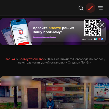
Перейти
к
содержимому
Главная
»
Благоустройство
»
Ответ из Нижнего Новгорода по вопросу
неисправности умной остановки «Стадион Полёт»