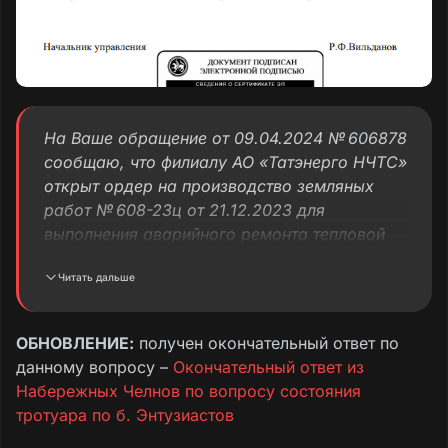
На Ваше обращение от 09.04.2024 № 606878
сообщаю, что филиалу АО «Татэнерго НЧТС»
открыт ордер на производство земляных
работ № 608-23ц от 21.12.2023 для
выполнения аварийного ремонта тепловой
сети в районе жилого дома 3/10,
Читать дальше
на бульваре Энтузиастов.
Разрушение
тротуара по указанному адресу при
проведении аварийных ремонтных работ
ОБНОВЛЕНИЕ:
получен окончательный ответ по
согласовано.
Согласно утвержденного
данному вопросу –
Окончательный ответ из
графика нарушенное
благоустройство
Набережных Челнов по вопросу состояния
будет восстановлено в полном объеме
тротуара по б. Энтузиастов
в срок до 31.05.2024.