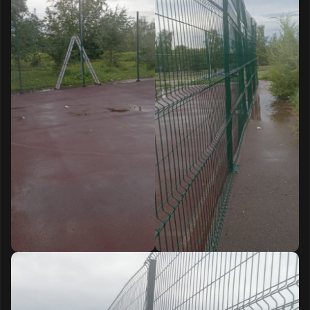
спортивной и детской площадки будет
осуществляться той компанией, которую
выберут собственники обоих домов.
Согласно статье 12 Закона Республики
Татарстан «Об обращениях граждан», у вас
есть право обжаловать данный ответ через
вышестоящий орган или суд. Приложение:
фотоматериал.