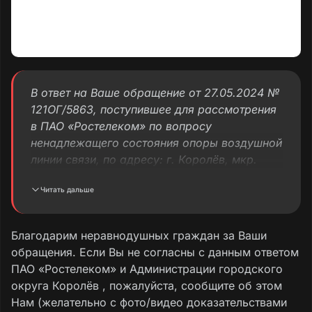
В ответ на Ваше обращение от 27.05.2024 №
121ОГ/5863, поступившее для рассмотрения
в ПАО «Ростелеком» по вопросу
ненадлежащего состояния опоры воздушной
линии связи, по адресу: г. Королёв, мкр.
Текстильщик, ул. Полевая, вблизи д. 11,
Читать дальше
сообщаю следующее.
В результате проверки установлено, что
Благодарим неравнодушных граждан за Ваши
опора по вышеуказанному адресу,
обращения. Если Вы не согласны с данным ответом
принадлежит ПАО «Ростелеком».
ПАО «Ростелеком» и Администрации городского
округа Королёв , пожалуйста, сообщите об этом
Ремонтно-восстановительные работы
Нам (желательно с фото/видео доказательствами
запланированы на 01.08.2024.