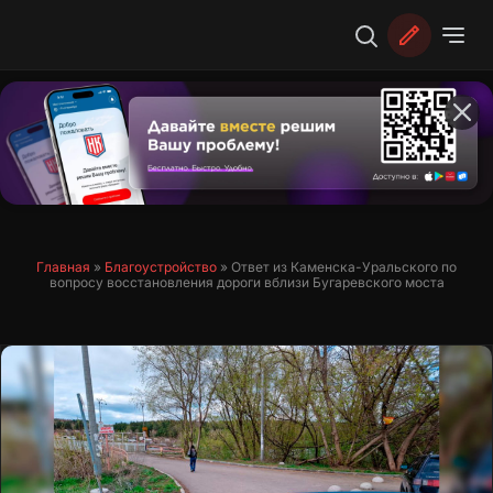
Перейти
к
содержимому
Главная
»
Благоустройство
»
Ответ из Каменска-Уральского по
вопросу восстановления дороги вблизи Бугаревского моста