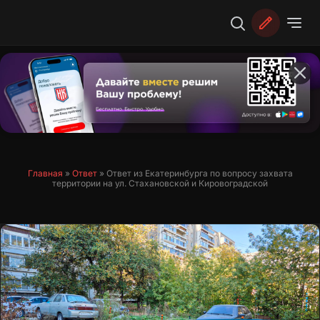
Перейти
к
содержимому
Главная
»
Ответ
»
Ответ из Екатеринбурга по вопросу захвата
территории на ул. Стахановской и Кировоградской